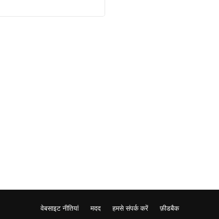
वेबसाइट नीतियां
मदद
हमसे संपर्क करें
फ़ीडबैक