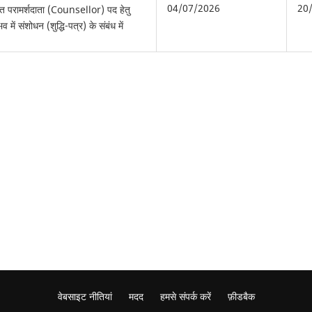
04/07/2026
20
गत परामर्शदाता (Counsellor) पद हेतु
भव में संशोधन (शुद्धि-पत्र) के संबंध में
वेबसाइट नीतियां
मदद
हमसे संपर्क करें
फ़ीडबैक