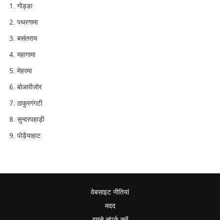
गोड्डा
पथरगामा
बसंतराय
महागामा
मेहरमा
बोआरीजोर
ठाकुरगंगटी
सुन्दरपहाड़ी
पोड़ैयाहाट
वेबसाइट नीतियां
मदद
हमसे संपर्क करें